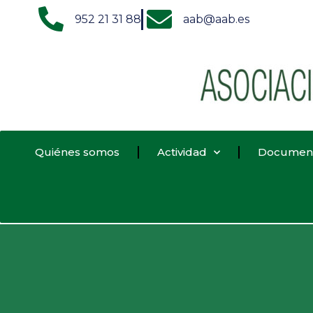
952 21 31 88
aab@aab.es
Quiénes somos
Actividad
Documen