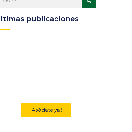
ltimas publicaciones
Participa
Descubre las ventajas de
pertenecer a la Asociación
Andaluza de Bibliotecarios (AAB)
¡ Asóciate ya !