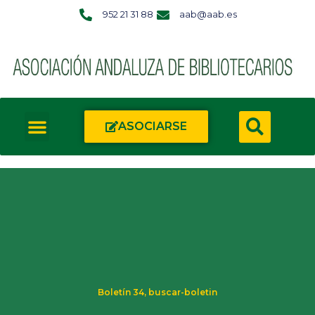
952 21 31 88
aab@aab.es
ASOCIARSE
Boletín 34
,
buscar-boletin