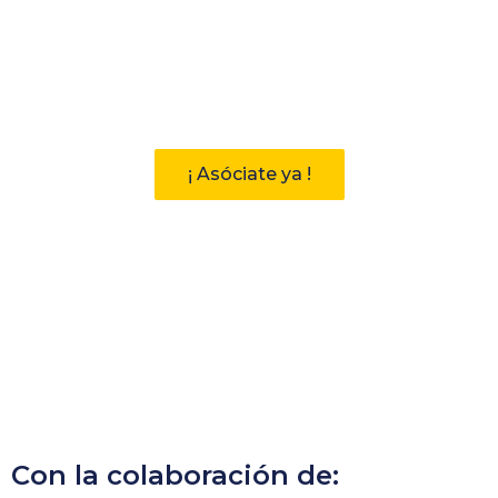
Participa
Descubre las ventajas de pertenecer
a la Asociación Andaluza de
Bibliotecarios (AAB)
¡ Asóciate ya !
Con la colaboración de: