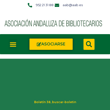
952 21 31 88
aab@aab.es
ASOCIARSE
Boletín 38
,
buscar-boletin