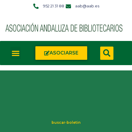
952 21 31 88
aab@aab.es
ASOCIARSE
buscar-boletin