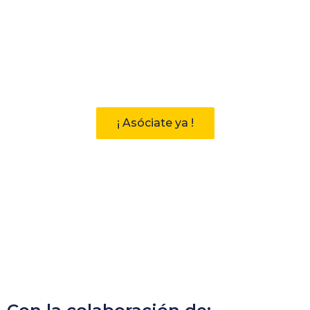
Participa
Descubre las ventajas de pertenecer
a la Asociación Andaluza de
Bibliotecarios (AAB)
¡ Asóciate ya !