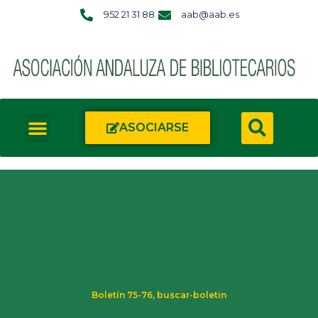
952 21 31 88
aab@aab.es
ASOCIARSE
Boletín 75-76
,
buscar-boletin