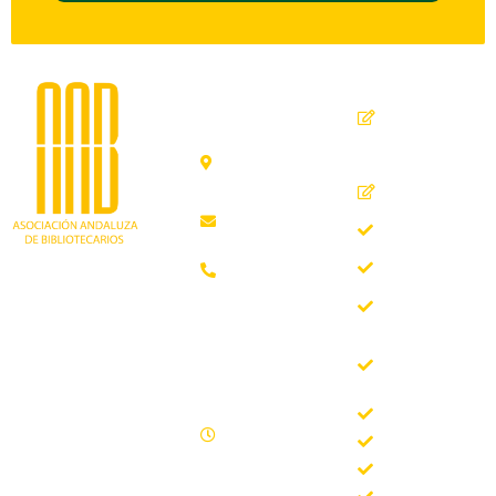
Dirección
Contacto
de
seguridad
C. Ollerías,
GPSR
45, 47,
29012
Inicio
Málaga
Quiénes
aab@aab.es
somos
Teléfono:
Documentos
952 21 31
Trabajando desde
88
Boletín
1981 como
AAB
asociación
Horario de
Buscador
profesional
oficina
del Boletín
independiente, para
de la AAB
contribuir al
Lunes -
desarrollo
Jornadas
Viernes
bibliotecario en
Formación
09.00 –
Andalucía y
15.00
Noticias
defender los
Sábados y
intereses de sus