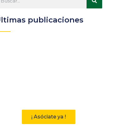
ltimas publicaciones
Participa
Descubre las ventajas de
pertenecer a la Asociación
Andaluza de Bibliotecarios (AAB)
¡ Asóciate ya !