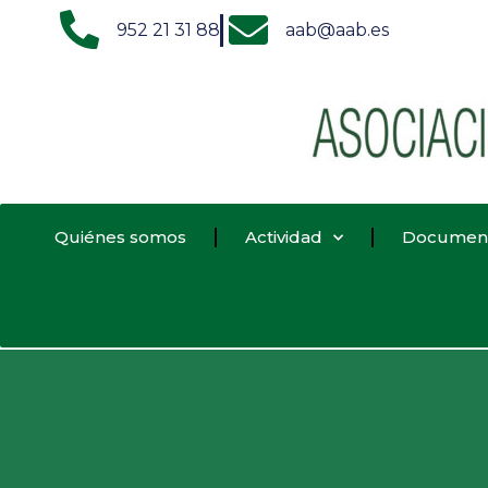
952 21 31 88
aab@aab.es
Quiénes somos
Actividad
Documen