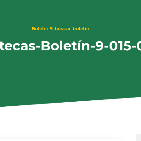
Boletín 9
,
buscar-boletin
otecas-Boletín-9-015-