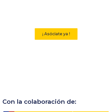
Participa
Descubre las ventajas de pertenecer
a la Asociación Andaluza de
Bibliotecarios (AAB)
¡ Asóciate ya !
Con la colaboración de: