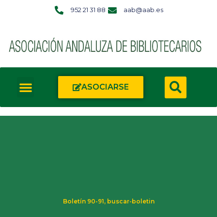
952 21 31 88
aab@aab.es
ASOCIARSE
Boletín 90-91
,
buscar-boletin