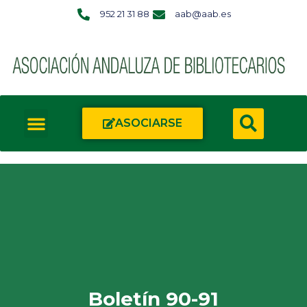
952 21 31 88
aab@aab.es
ASOCIARSE
Boletín 90-91