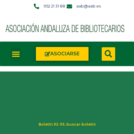
952 21 31 88
aab@aab.es
ASOCIARSE
Boletín 92-93
,
buscar-boletin