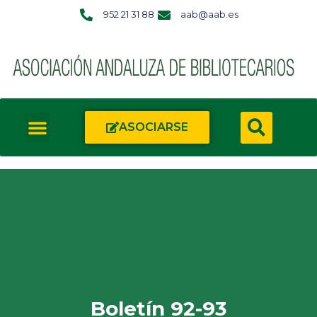
952 21 31 88
aab@aab.es
ASOCIARSE
Boletín 92-93