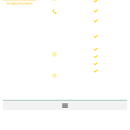
somos
Teléfono:
Documentos
952 21 31
Trabajando desde
88
Boletín
1981 como
AAB
asociación
Horario de
Buscador
profesional
oficina
del Boletín
independiente, para
de la AAB
contribuir al
Lunes -
desarrollo
Jornadas
Viernes
bibliotecario en
Formación
09.00 –
Andalucía y
15.00
Noticias
defender los
Sábados y
intereses de sus
Contacto
domingos
profesionales.
cerrado