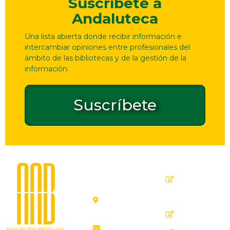
Suscríbete a
Andaluteca
Una lista abierta donde recibir información e
intercambiar opiniones entre profesionales del
ámbito de las bibliotecas y de la gestión de la
información.
Suscríbete
Dirección
Contacto
de
seguridad
C. Ollerías,
GPSR
45, 47,
29012
Inicio
Málaga
Quiénes
aab@aab.es