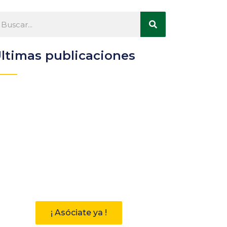
ltimas publicaciones
Participa
Descubre las ventajas de
pertenecer a la Asociación
Andaluza de Bibliotecarios (AAB)
¡ Asóciate ya !