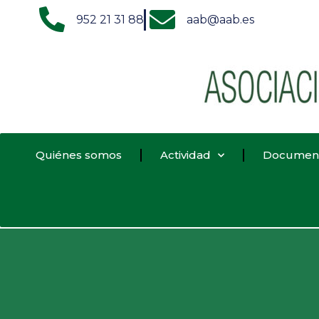
952 21 31 88
aab@aab.es
Quiénes somos
Actividad
Documen