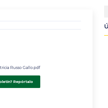
Ú
tricia Russo Gallo.pdf
oletín? Repórtalo