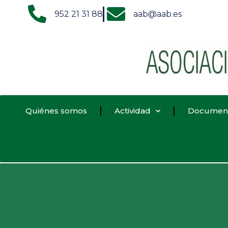
952 21 31 88
aab@aab.es
Quiénes somos
Actividad
Documen