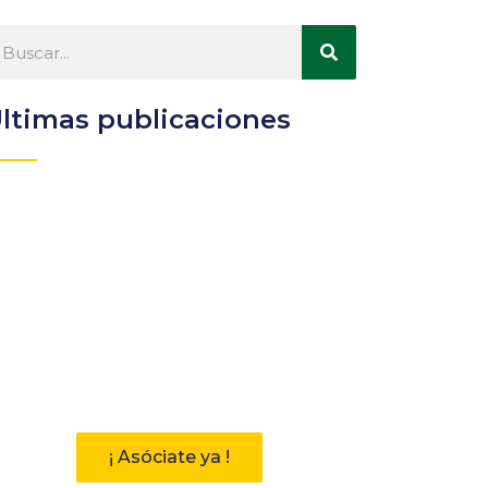
ltimas publicaciones
Participa
Descubre las ventajas de
pertenecer a la Asociación
Andaluza de Bibliotecarios (AAB)
¡ Asóciate ya !