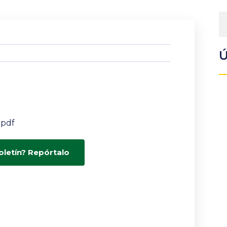
Ú
.pdf
oletín? Repórtalo