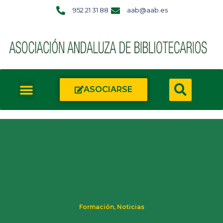
952 21 31 88
aab@aab.es
ASOCIARSE
Formación
,
Noticias