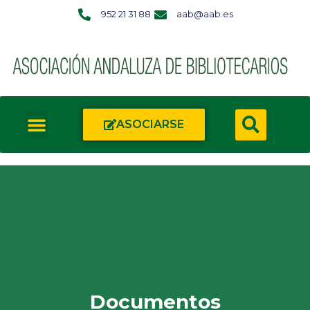
952 21 31 88
aab@aab.es
ASOCIARSE
Documentos