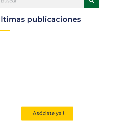
ltimas publicaciones
Participa
Descubre las ventajas de
pertenecer a la Asociación
Andaluza de Bibliotecarios (AAB)
¡ Asóciate ya !