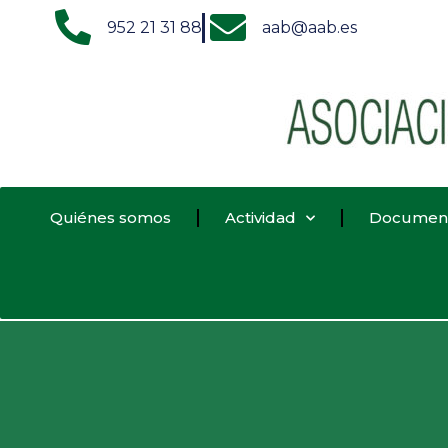
952 21 31 88
aab@aab.es
Quiénes somos
Actividad
Documen