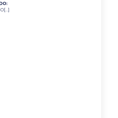
DO:
O[…]