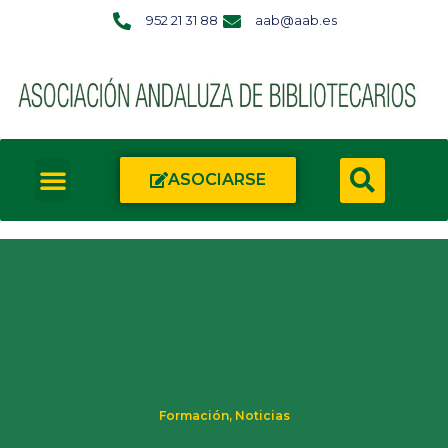
952 21 31 88
aab@aab.es
ASOCIARSE
Formación
,
Noticias