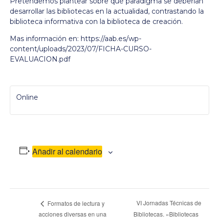
Pretendemos plantear sobre qué paradigma se deberían
desarrollar las bibliotecas en la actualidad, contrastando la
biblioteca informativa con la biblioteca de creación.
Mas información en:
https://aab.es/wp-
content/uploads/2023/07/FICHA-CURSO-
EVALUACION.pdf
Online
Añadir al calendario
Navegación
VI Jornadas Técnicas de
Formatos de lectura y
acciones diversas en una
Bibliotecas. «Bibliotecas