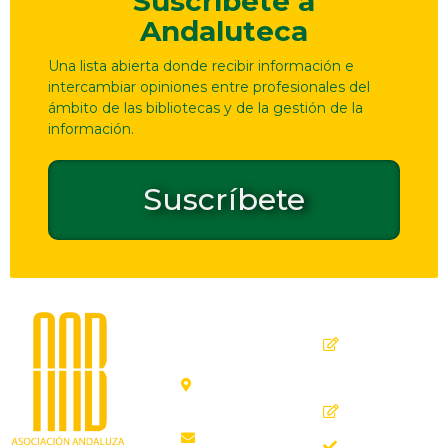
Suscríbete a
Andaluteca
Una lista abierta donde recibir información e
intercambiar opiniones entre profesionales del
ámbito de las bibliotecas y de la gestión de la
información.
Suscríbete
Dirección
Contacto
de
seguridad
C. Ollerías,
GPSR
45, 47,
29012
Inicio
Málaga
Quiénes
aab@aab.es