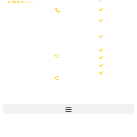
somos
Teléfono:
Documentos
952 21 31
Trabajando desde
88
Boletín
1981 como
AAB
asociación
Horario de
Buscador
profesional
oficina
del Boletín
independiente, para
de la AAB
contribuir al
Lunes -
desarrollo
Jornadas
Viernes
bibliotecario en
Formación
09.00 –
Andalucía y
15.00
Noticias
defender los
Sábados y
intereses de sus
Contacto
domingos
profesionales.
cerrado