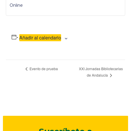
Online
Añadir al calendario
Navegación
Evento de prueba
XXI Jornadas Bibliotecarias
de Andalucía
del
Evento