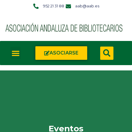
952 21 31 88
aab@aab.es
ASOCIARSE
Eventos