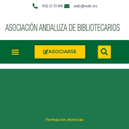
952 21 31 88
aab@aab.es
ASOCIARSE
Formación
,
Noticias