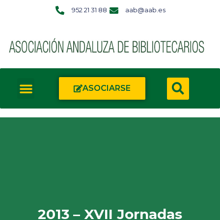
952 21 31 88
aab@aab.es
ASOCIARSE
2013 – XVII Jornadas