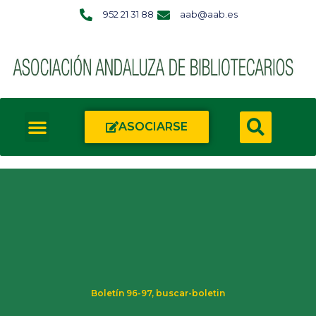
952 21 31 88
aab@aab.es
ASOCIARSE
Boletín 96-97
,
buscar-boletin