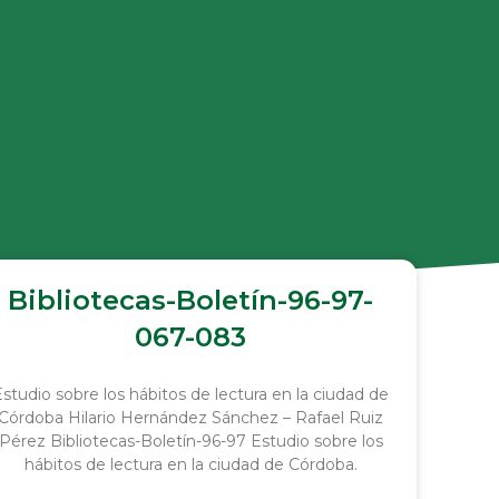
Bibliotecas-Boletín-96-97-
067-083
Estudio sobre los hábitos de lectura en la ciudad de
Córdoba Hilario Hernández Sánchez – Rafael Ruiz
Pérez Bibliotecas-Boletín-96-97 Estudio sobre los
hábitos de lectura en la ciudad de Córdoba.