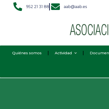
952 21 31 88
aab@aab.es
Quiénes somos
Actividad
Documen