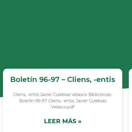
Boletín 96-97 – Cliens, -entis
Cliens, -entis Javier Culebras Velasco Bibliotecas-
Boletín-96-97 Cliens, -entis. Javier Culebras
Velasco.pdf
LEER MÁS »