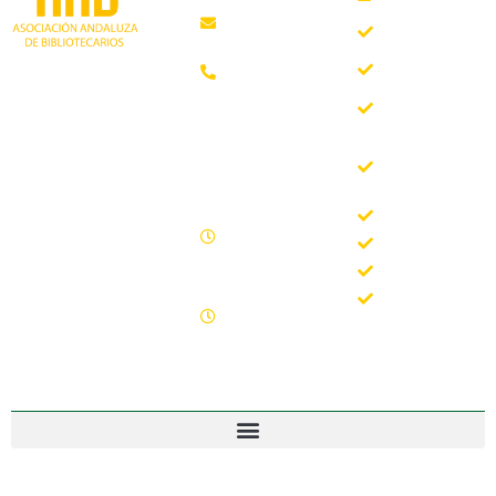
Quiénes
aab@aab.es
somos
Teléfono:
Documentos
952 21 31
Trabajando desde
88
Boletín
1981 como
AAB
asociación
Horario de
Buscador
profesional
oficina
del Boletín
independiente, para
de la AAB
contribuir al
Lunes -
desarrollo
Jornadas
Viernes
bibliotecario en
Formación
09.00 –
Andalucía y
15.00
Noticias
defender los
Sábados y
intereses de sus
Contacto
domingos
profesionales.
cerrado