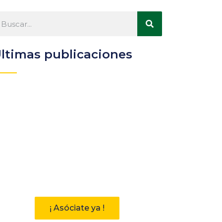
ltimas publicaciones
Participa
Descubre las ventajas de
pertenecer a la Asociación
Andaluza de Bibliotecarios (AAB)
¡ Asóciate ya !