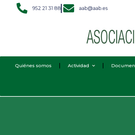
952 21 31 88
aab@aab.es
Quiénes somos
Actividad
Documen