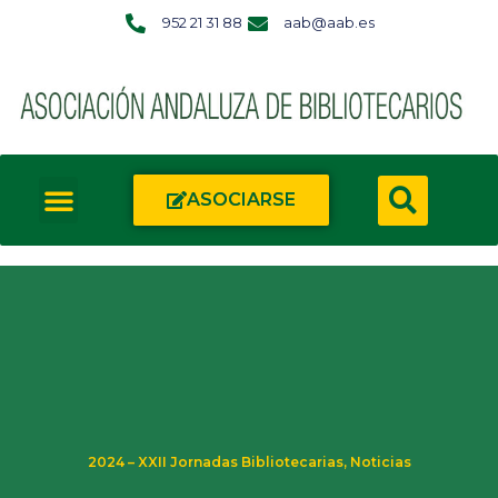
952 21 31 88
aab@aab.es
ASOCIARSE
2024 – XXII Jornadas Bibliotecarias
,
Noticias