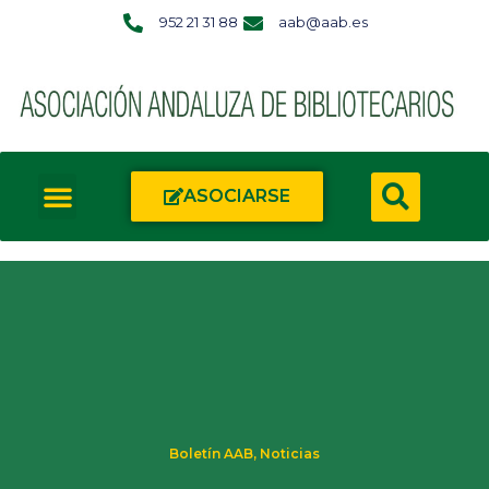
952 21 31 88
aab@aab.es
ASOCIARSE
Boletín AAB
,
Noticias