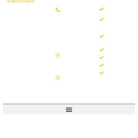
somos
Teléfono:
Documentos
952 21 31
Trabajando desde
88
Boletín
1981 como
AAB
asociación
Horario de
Buscador
profesional
oficina
del Boletín
independiente, para
de la AAB
contribuir al
Lunes -
desarrollo
Jornadas
Viernes
bibliotecario en
Formación
09.00 –
Andalucía y
15.00
Noticias
defender los
Sábados y
intereses de sus
Contacto
domingos
profesionales.
cerrado