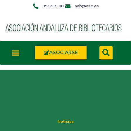
952 21 31 88
aab@aab.es
ASOCIARSE
Noticias