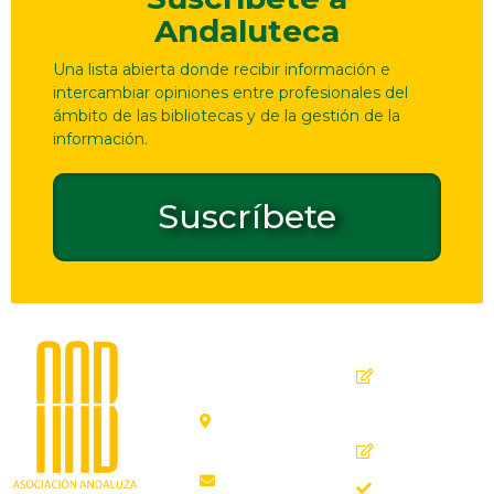
Andaluteca
Una lista abierta donde recibir información e
intercambiar opiniones entre profesionales del
ámbito de las bibliotecas y de la gestión de la
información.
Suscríbete
Dirección
Contacto
de
seguridad
C. Ollerías,
GPSR
45, 47,
29012
Inicio
Málaga
Quiénes
aab@aab.es