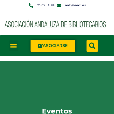
952 21 31 88
aab@aab.es
ASOCIARSE
Eventos