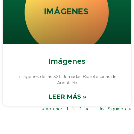
Imágenes
Imágenes de las XXII Jornadas Bibliotecarias de
Andalucía
LEER MÁS »
« Anterior
1
2
3
4
…
16
Siguiente »