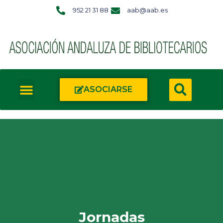
952 21 31 88
aab@aab.es
ASOCIARSE
Jornadas