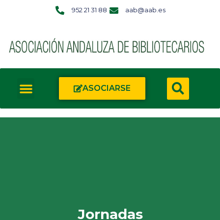
952 21 31 88
aab@aab.es
ASOCIARSE
Jornadas