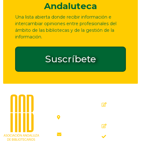
Andaluteca
Una lista abierta donde recibir información e
intercambiar opiniones entre profesionales del
ámbito de las bibliotecas y de la gestión de la
información.
Suscríbete
Dirección
Contacto
de
seguridad
C. Ollerías,
GPSR
45, 47,
29012
Inicio
Málaga
Quiénes
aab@aab.es
somos