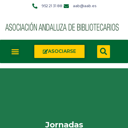
952 21 31 88
aab@aab.es
ASOCIARSE
Jornadas