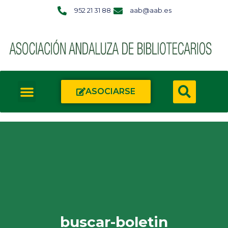
952 21 31 88
aab@aab.es
ASOCIARSE
buscar-boletin