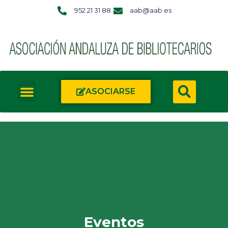
952 21 31 88
aab@aab.es
ASOCIARSE
Eventos