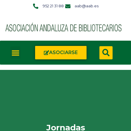
952 21 31 88
aab@aab.es
ASOCIARSE
Jornadas