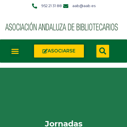
952 21 31 88
aab@aab.es
ASOCIARSE
Jornadas